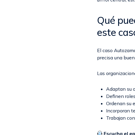
Qué pued
este cas
El caso Autozama 
precisa una buen
Las organizacione
Adaptan su o
Definen roles
Ordenan su 
Incorporan t
Trabajan con
Escucha el ep