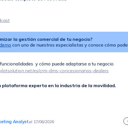
dcast
mizar la gestión comercial de tu negocio?
 demo
con uno de nuestros especialistas y conoce cómo pode
funcionalidades y cómo puede adaptarse a tu negocio.
ilotsolution.net/es/crm-dms-concesionarios-dealers
la plataforma experta en la industria de la movilidad.
keting Analyst.
el
17/06/2026