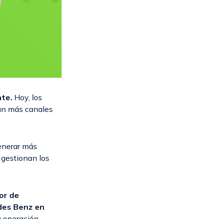
nte.
Hoy, los
tan más canales
enerar más
 gestionan los
or de
des Benz en
u operación