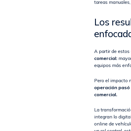
tareas manuales, 
Los resu
enfocad
A partir de esto
comercial:
mayor 
equipos más enfo
Pero el impacto m
operación pasó 
comercial.
La transformación
integran lo digit
online de vehícu
un rol central, e