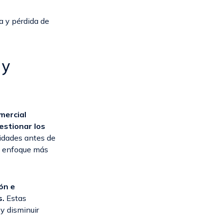
a y pérdida de
 y
mercial
estionar los
nidades antes de
un enfoque más
ón e
s.
Estas
y disminuir