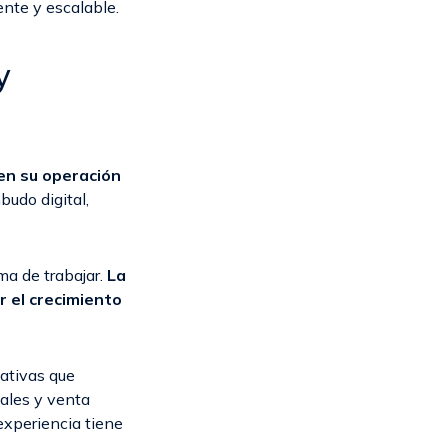
ente y escalable.
y
en su operación
budo digital,
ma de trabajar.
La
 el crecimiento
iativas que
uales y venta
experiencia tiene