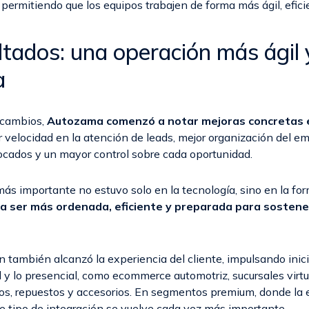
permitiendo que los equipos trabajen de forma más ágil, efici
ltados: una operación más ágil 
a
s cambios,
Autozama comenzó a notar mejoras concretas 
velocidad en la atención de leads, mejor organización del em
cados y un mayor control sobre cada oportunidad.
ás importante no estuvo solo en la tecnología, sino en la for
a ser más ordenada, eficiente y preparada para sostener
 también alcanzó la experiencia del cliente, impulsando inic
al y lo presencial, como ecommerce automotriz, sucursales virt
los, repuestos y accesorios. En segmentos premium, donde la 
ste tipo de integración se vuelve cada vez más importante.