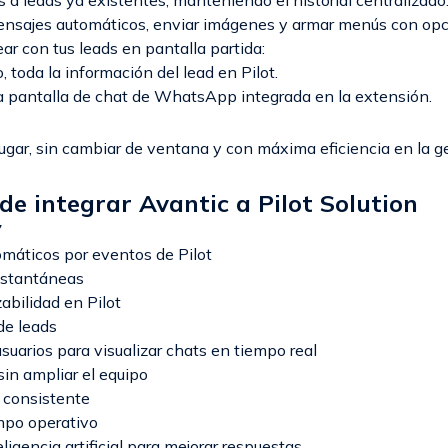
s a leads ya existentes, manteniendo el historial centralizado
ensajes automáticos, enviar imágenes y armar menús con opc
r con tus leads en pantalla partida:
, toda la información del lead en Pilot.
la pantalla de chat de WhatsApp integrada en la extensión.
ugar, sin cambiar de ventana y con máxima eficiencia en la g
 de integrar Avantic a Pilot Solution
7
máticos por eventos de Pilot
nstantáneas
abilidad en Pilot
de leads
suarios para visualizar chats en tiempo real
sin ampliar el equipo
consistente
mpo operativo
ligencia artificial para mejorar respuestas