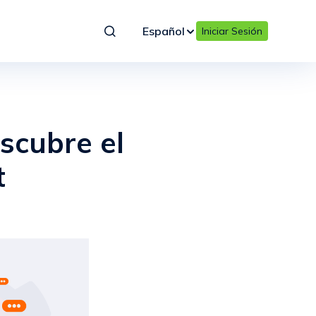
Español
Iniciar Sesión
escubre el
t