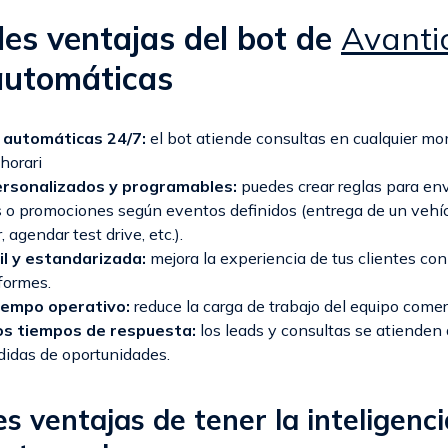
les ventajas del bot de
Avanti
automáticas
automáticas 24/7:
el bot atiende consultas en cualquier mo
horari
rsonalizados y programables:
puedes crear reglas para envi
 o promociones según eventos definidos (entrega de un vehíc
r, agendar test drive, etc.).
il y estandarizada:
mejora la experiencia de tus clientes co
formes.
iempo operativo:
reduce la carga de trabajo del equipo comer
os tiempos de respuesta:
los leads y consultas se atienden
didas de oportunidades.
es ventajas de tener la inteligenci