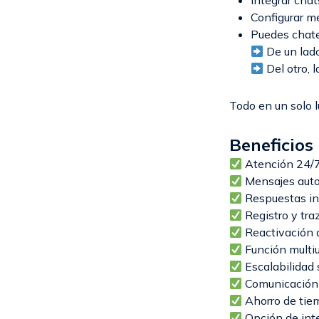
Integrar chat
Configurar m
Puedes chatea
De un lado
Del otro, 
Todo en un solo l
Beneficios
Atención 24/
Mensajes auto
Respuestas i
Registro y traz
Reactivación 
Función multiu
Escalabilidad 
Comunicación 
Ahorro de tie
Opción de inte