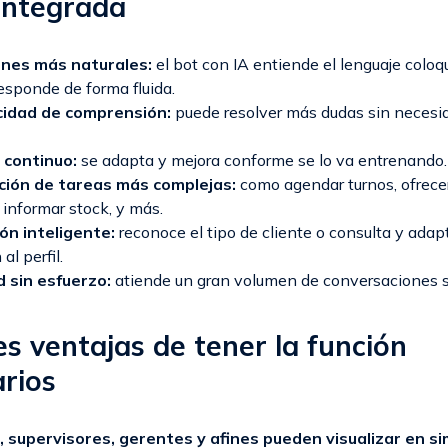
 integrada
nes más naturales:
el bot con IA entiende el lenguaje coloqui
esponde de forma fluida.
idad de comprensión:
puede resolver más dudas sin necesid
 continuo:
se adapta y mejora conforme se lo va entrenando.
ión de tareas más complejas:
como agendar turnos, ofrece
 informar stock, y más.
n inteligente:
reconoce el tipo de cliente o consulta y adap
al perfil.
d sin esfuerzo:
atiende un gran volumen de conversaciones si
es ventajas de tener la función
rios
 supervisores, gerentes y afines pueden visualizar en si