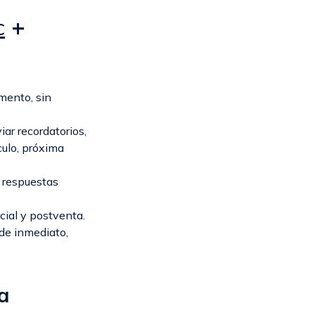
c
+
mento, sin
ar recordatorios,
ulo, próxima
n respuestas
cial y postventa.
 de inmediato,
a