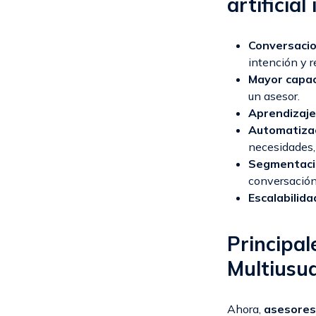
artificial
Conversacio
intención y r
Mayor capac
un asesor.
Aprendizaje
Automatizac
necesidades,
Segmentació
conversación 
Escalabilida
Principal
Multiusua
Ahora,
asesores,