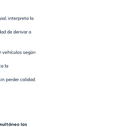
al, interpreta la
ad de derivar a
r vehículos según
ta la
n perder calidad.
multáneo las