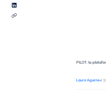
PILOT, la platafo
Laura Aguirre
el
1