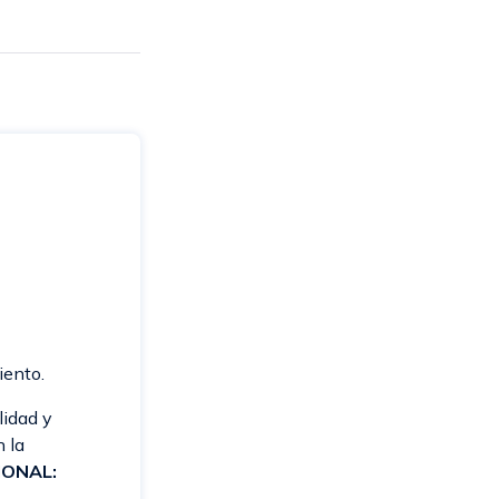
iento.
lidad y
n la
IONAL: