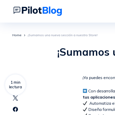
Home
¡Sumamos una nueva sección a nuestro Store!
¡Sumamos u
¡Ya puedes encon
1 min
lectura
Con desarrolla
tus aplicaciones
Automatiza el
Diseña formula