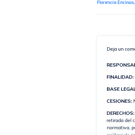
Florencia Encinas
Deja un com
RESPONSAB
FINALIDAD:
BASE LEGAL
CESIONES:
N
DERECHOS:
retirada del
normativa, pu
política de p