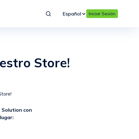
Español
Iniciar Sesión
stro Store!
tore!
 Solution con
lugar: