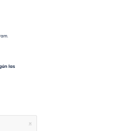
ram.
gún las