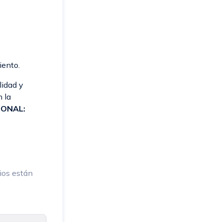
iento.
lidad y
n la
IONAL:
ios están