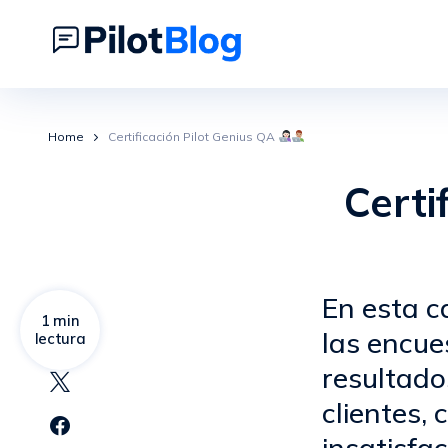
Home
Certificación Pilot Genius QA
Certi
En esta c
1 min
las encue
lectura
resultado
clientes,
insatisfac