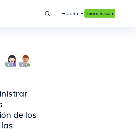
Español
Iniciar Sesión
A
nistrar
s
ión de los
 las